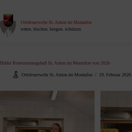
Zum
Inhalt
springen
Ortsfeuerwehr St. Anton im Montafon
retten. löschen. bergen. schützen
Bilder Rosenmontagsball St. Anton im Montafon von 2026
Ortsfeuerwehr St. Anton im Montafon
19. Februar 2026