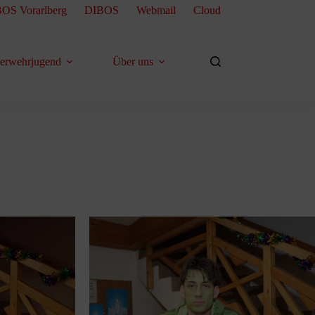
OS Vorarlberg
DIBOS
Webmail
Cloud
erwehrjugend
Über uns