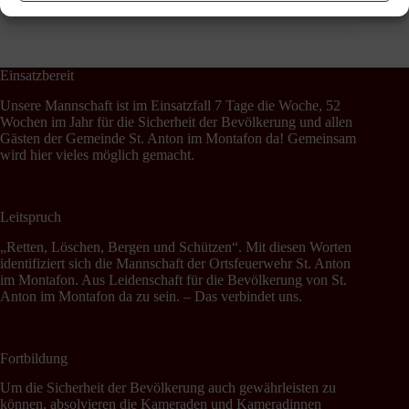
Einsatzbereit
Unsere Mannschaft ist im Einsatzfall 7 Tage die Woche, 52
Wochen im Jahr für die Sicherheit der Bevölkerung und allen
Gästen der Gemeinde St. Anton im Montafon da! Gemeinsam
wird hier vieles möglich gemacht.
Leitspruch
„Retten, Löschen, Bergen und Schützen“. Mit diesen Worten
identifiziert sich die Mannschaft der Ortsfeuerwehr St. Anton
im Montafon. Aus Leidenschaft für die Bevölkerung von St.
Anton im Montafon da zu sein. – Das verbindet uns.
Fortbildung
Um die Sicherheit der Bevölkerung auch gewährleisten zu
können, absolvieren die Kameraden und Kameradinnen